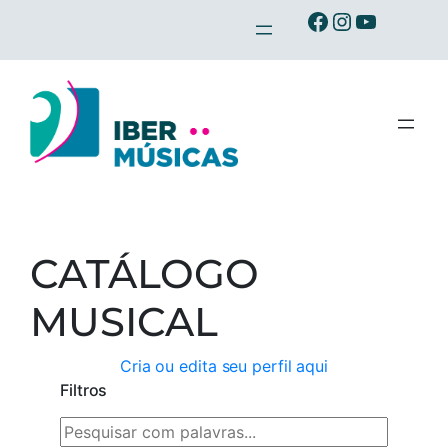
Saltar
Ibermusicas no Facebook
Ibermusicas no Instagram
Ibermusicas no Youtube
para
o
conteúdo
CATÁLOGO
MUSICAL
Cria ou edita seu perfil aqui
Filtros