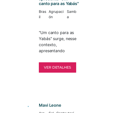
canto para as Yabás"
Bras
Agrupaci
Samb
il
ón
a
"Um canto para as
Yabás" surge, nesse
contexto,
apresentando
cânticos populares
que enfatizam as
VER DETALHES
orixás femininas, as
quais são
conhecidas por
Yabás. Em "Um
canto para as
Yabás", Jay Ferreira
vai além da
Mavi Leone
linguagem musical,