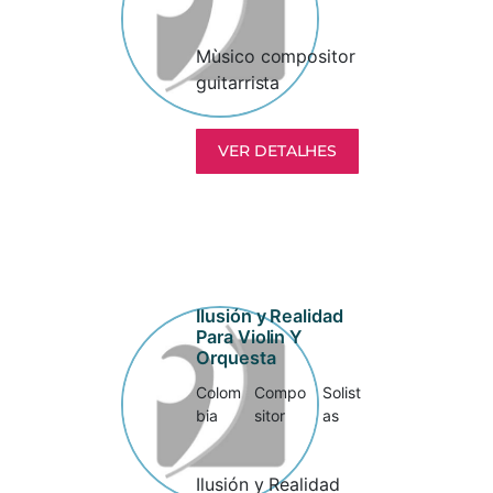
Mùsico compositor
guitarrista
VER DETALHES
Ilusión y Realidad
Para Violin Y
Orquesta
Colom
Compo
Solist
bia
sitor
as
Ilusión y Realidad