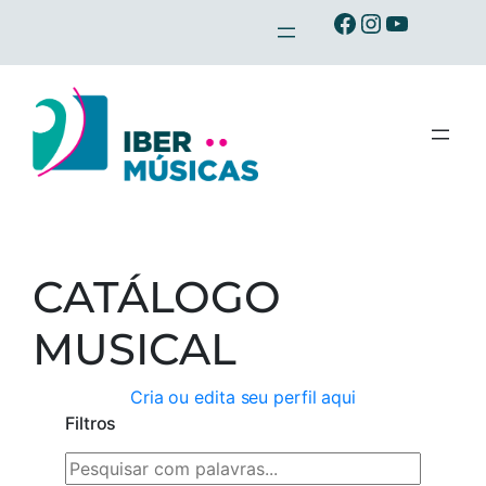
Saltar
Ibermusicas no Facebook
Ibermusicas no Instagram
Ibermusicas no Youtube
para
o
conteúdo
CATÁLOGO
MUSICAL
Cria ou edita seu perfil aqui
Filtros