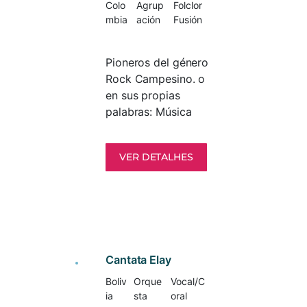
Colo
Agrup
Folclor
mbia
ación
Fusión
Pioneros del género
Rock Campesino. o
en sus propias
palabras: Música
tradicional con un
toque moderno.. o
VER DETALHES
Música moderna con
un toque tradicional
…!
Cantata Elay
Boliv
Orque
Vocal/C
ia
sta
oral