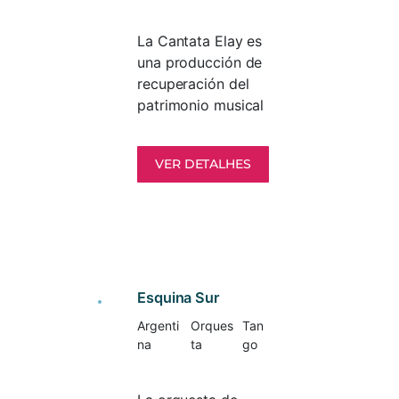
La Cantata Elay es
una producción de
recuperación del
patrimonio musical
cruceño escrita por
Oscar Zambrano
VER DETALHES
(1939-1993), poeta,
dramaturgo,
periodista y
cineasta; y la música
compuesta por Julio
Barragán (1951-2017)
músico, compositor
Esquina Sur
y director de coros.
Argenti
Orques
Tan
La Cantata Elay es
na
ta
go
un canto a la tierra,
pero también a la