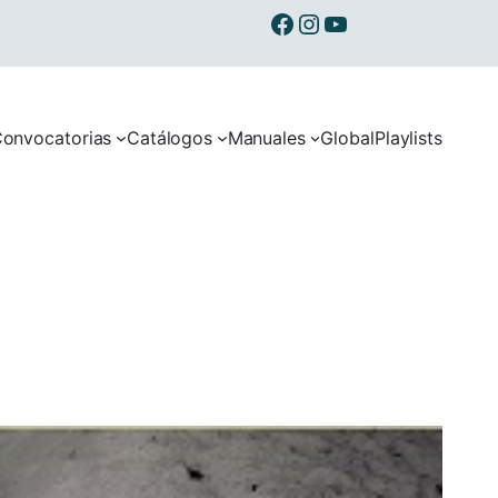
Ibermusicas en Facebook
Ibermusicas en Instagram
Ibermusicas en Youtube
onvocatorias
Catálogos
Manuales
Global
Playlists