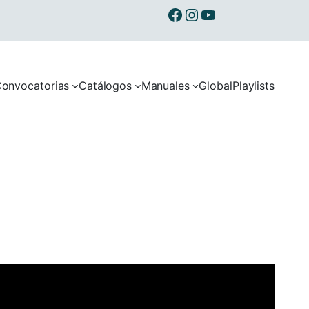
Ibermusicas en Facebook
Ibermusicas en Instagram
Ibermusicas en Youtube
onvocatorias
Catálogos
Manuales
Global
Playlists