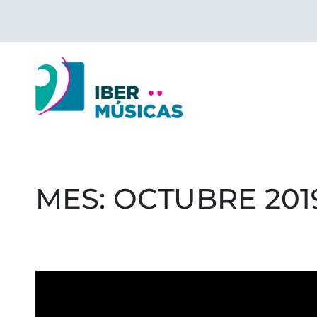
Saltar
al
contenido
MES:
OCTUBRE 201