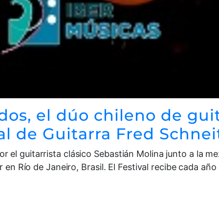
s, el dúo chileno de guita
al de Guitarra Fred Schneit
el guitarrista clásico Sebastián Molina junto a la m
r en Río de Janeiro, Brasil. El Festival recibe cada añ