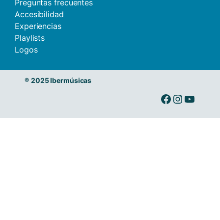
Preguntas frecuentes
Accesibilidad
Experiencias
Playlists
Logos
®
2025 Ibermúsicas
Ibermusicas en Facebook
Ibermusicas en Instagram
Ibermusicas en Youtube