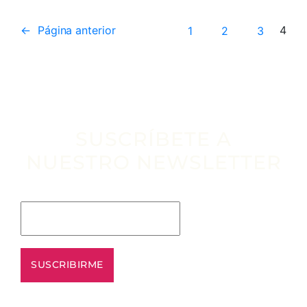
←
Página anterior
1
2
3
4
SUSCRÍBETE A
NUESTRO NEWSLETTER
Escribe tu email aquí*