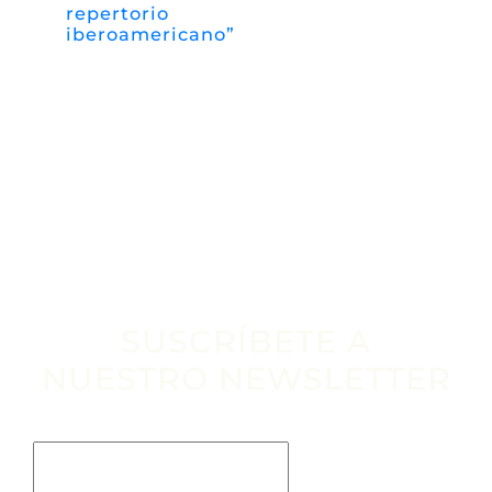
repertorio
iberoamericano”
SUSCRÍBETE A
NUESTRO NEWSLETTER
Escribe tu email aquí*