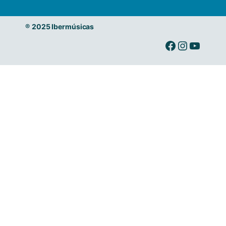
®
2025 Ibermúsicas
Ibermusicas en Facebook
Ibermusicas en Instagram
Ibermusicas en Youtube