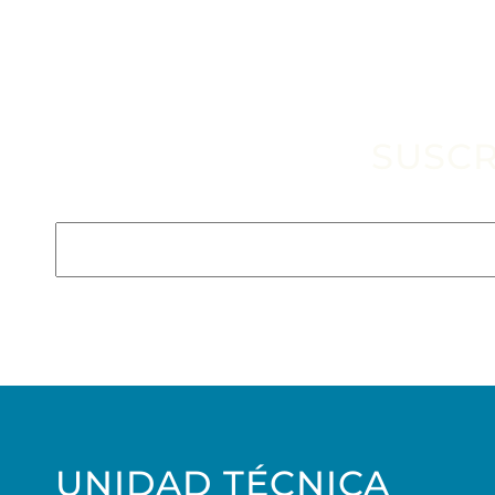
SUSCR
Escribe tu email aquí*
UNIDAD TÉCNICA