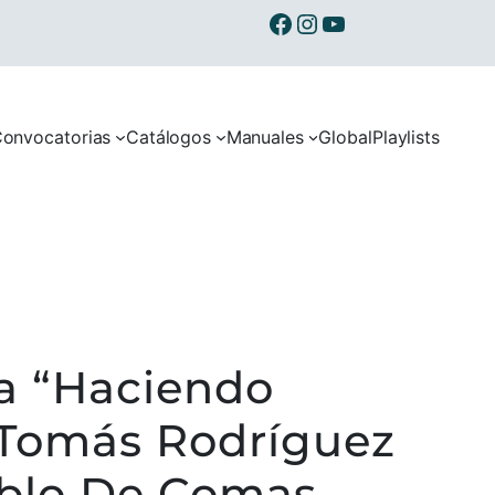
Ibermusicas en Facebook
Ibermusicas en Instagram
Ibermusicas en Youtube
onvocatorias
Catálogos
Manuales
Global
Playlists
ca “Haciendo
o Tomás Rodríguez
blo De Comas,