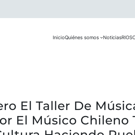
Inicio
Quiénes somos
Noticias
RIOS
C
ro El Taller De Músi
Por El Músico Chilen
Cultura Haciendo Pue