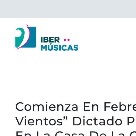
Saltar
al
contenido
Comienza En Febre
Vientos” Dictado 
En La Casa De La 