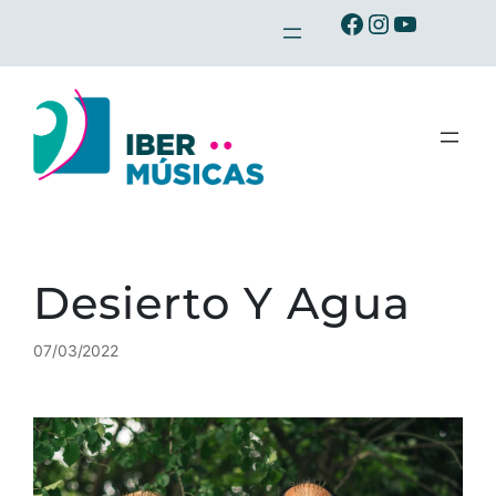
Saltar
Ibermusicas en Facebook
Ibermusicas en Instagram
Ibermusicas en Youtube
al
contenido
Desierto Y Agua
07/03/2022