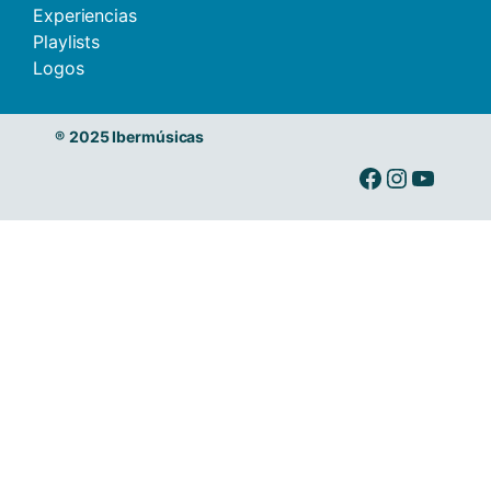
Experiencias
Playlists
Logos
®
2025 Ibermúsicas
Ibermusicas en Facebook
Ibermusicas en Instagram
Ibermusicas en Youtube