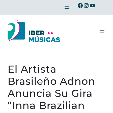
Saltar
Ibermusicas en Facebook
Ibermusicas en Instagram
Ibermusicas en Youtube
al
contenido
El Artista
Brasileño Adnon
Anuncia Su Gira
“Inna Brazilian