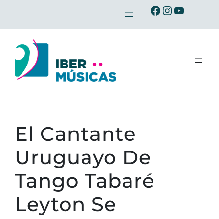
Saltar
Ibermusicas en Facebook
Ibermusicas en Instagram
Ibermusicas en Youtube
al
contenido
El Cantante
Uruguayo De
Tango Tabaré
Leyton Se