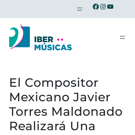
Saltar
Ibermusicas en Facebook
Ibermusicas en Instagram
Ibermusicas en Youtube
al
contenido
El Compositor
Mexicano Javier
Torres Maldonado
Realizará Una