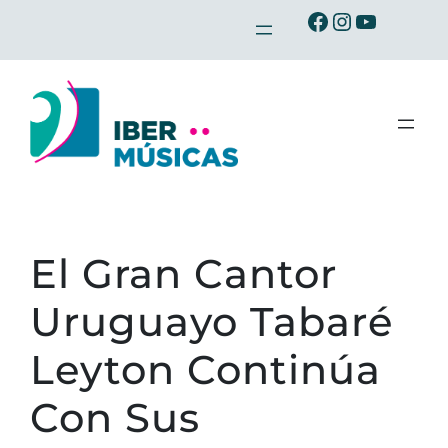
Saltar
Ibermusicas en Facebook
Ibermusicas en Instagram
Ibermusicas en Youtube
al
contenido
El Gran Cantor
Uruguayo Tabaré
Leyton Continúa
Con Sus