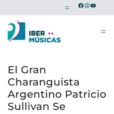
Saltar
Ibermusicas en Facebook
Ibermusicas en Instagram
Ibermusicas en Youtube
al
contenido
El Gran
Charanguista
Argentino Patricio
Sullivan Se