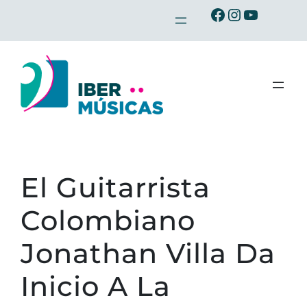
Saltar
Ibermusicas en Facebook
Ibermusicas en Instagram
Ibermusicas en Youtube
al
contenido
El Guitarrista
Colombiano
Jonathan Villa Da
Inicio A La