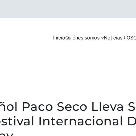
Inicio
Quiénes somos
Noticias
RIOS
C
añol Paco Seco Lleva S
stival Internacional 
ay