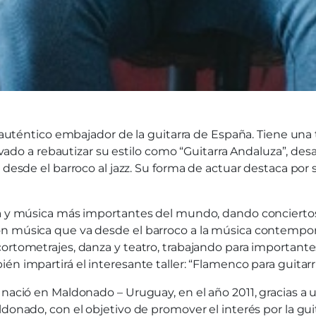
 auténtico embajador de la guitarra de España. Tiene una té
levado a rebautizar su estilo como “Guitarra Andaluza”, des
a desde el barroco al jazz. Su forma de actuar destaca por
ra y música más importantes del mundo, dando conciertos e
on música que va desde el barroco a la música contempo
cortometrajes, danza y teatro, trabajando para importan
n impartirá el interesante taller: “Flamenco para guitarris
nació en Maldonado – Uruguay, en el año 2011, gracias a un
ldonado, con el objetivo de promover el interés por la gui