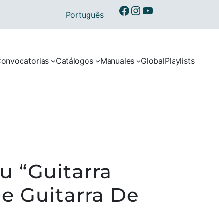
Ibermusicas en Facebook
Ibermusicas en Instagram
Ibermusicas en Youtube
Português
onvocatorias
Catálogos
Manuales
Global
Playlists
u “Guitarra
De Guitarra De