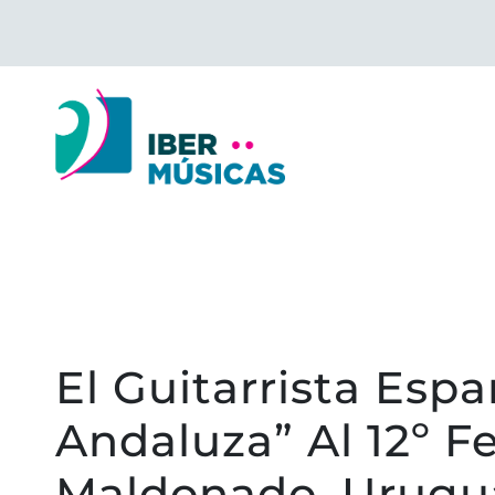
Saltar
al
contenido
El Guitarrista Esp
Andaluza” Al 12º Fe
Maldonado, Urugu