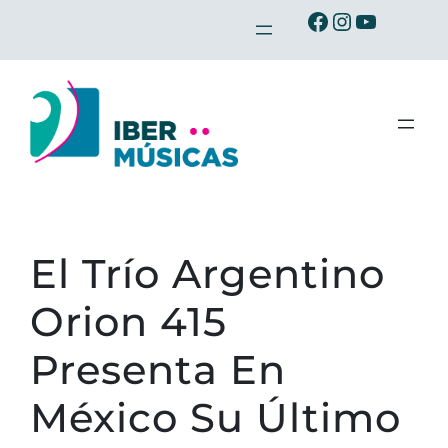
Saltar
Ibermusicas en Facebook
Ibermusicas en Instagram
Ibermusicas en Youtube
al
contenido
El Trío Argentino
Orion 415
Presenta En
México Su Último