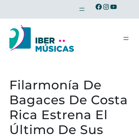
Saltar
Ibermusicas en Facebook
Ibermusicas en Instagram
Ibermusicas en Youtube
al
contenido
Filarmonía De
Bagaces De Costa
Rica Estrena El
Último De Sus