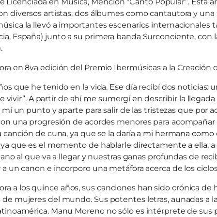
lo de Licenciada en Música, Mención “Canto Popular”. Esta 
on diversos artistas, dos álbumes como cantautora y una
sica la llevó a importantes escenarios internacionales t
a, España) junto a su primera banda Surconciente, con la
.
ra en 8va edición del Premio Ibermúsicas a la Creación 
 que he tenido en la vida. Ese día recibí dos noticias: un
be vivir”. A partir de ahí me sumergí en describir la lleg
 mí un punto y aparte para salir de las tristezas que po
 con una progresión de acordes menores para acompañar e
 canción de cuna, ya que se la daría a mi hermana como of
 ya que es el momento de hablarle directamente a ella, 
no al que va a llegar y nuestras ganas profundas de recibir
a un canon e incorporo una metáfora acerca de los ciclos
a los quince años, sus canciones han sido crónica de his
de mujeres del mundo. Sus potentes letras, aunadas a la
atinoamérica. Manu Moreno no sólo es intérprete de sus