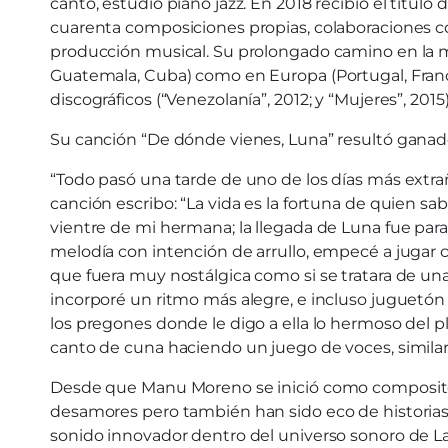
canto, estudió piano jazz. En 2018 recibió el titu
cuarenta composiciones propias, colaboraciones c
producción musical. Su prolongado camino en la mú
Guatemala, Cuba) como en Europa (Portugal, Franci
discográficos (“Venezolanía”, 2012; y “Mujeres”, 2015)
Su canción “De dónde vienes, Luna” resultó ganado
“Todo pasó una tarde de uno de los días más extraños
canción escribo: “La vida es la fortuna de quien sa
vientre de mi hermana; la llegada de Luna fue para
melodía con intención de arrullo, empecé a jugar
que fuera muy nostálgica como si se tratara de una
incorporé un ritmo más alegre, e incluso juguetón
los pregones donde le digo a ella lo hermoso del pla
canto de cuna haciendo un juego de voces, similar 
Desde que Manu Moreno se inició como compositora 
desamores pero también han sido eco de historias 
sonido innovador dentro del universo sonoro de L