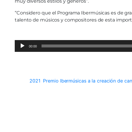
muy diversos estilos y géneros”.
“Considero que el Programa Ibermúsicas es de gran 
talento de músicos y compositores de esta impor
Audio
00:00
Player
2021
Premio Ibermúsicas a la creación de ca