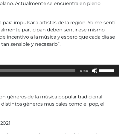
nezolano. Actualmente se encuentra en pleno
ra impulsar a artistas de la región. Yo me sentí
nualmente participan deben sentir ese mismo
 de incentivo a la música y espero que cada día se
tan sensible y necesario”.
Use
00:00
Up/Down
Arrow
keys
on géneros de la música popular tradicional
to
 distintos géneros musicales como el pop, el
increase
or
decrease
 2021
volume.