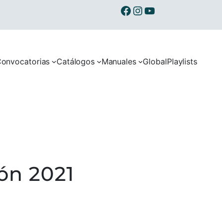
Ibermusicas en Facebook
Ibermusicas en Instagram
Ibermusicas en Youtube
onvocatorias
Catálogos
Manuales
Global
Playlists
ón 2021