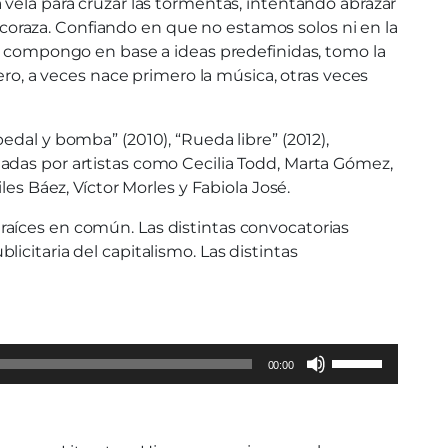
 vela para cruzar las tormentas, intentando abrazar
a coraza. Confiando en que no estamos solos ni en la
no compongo en base a ideas predefinidas, tomo la
ero, a veces nace primero la música, otras veces
edal y bomba” (2010), “Rueda libre” (2012),
retadas por artistas como Cecilia Todd, Marta Gómez,
es Báez, Víctor Morles y Fabiola José.
raíces en común. Las distintas convocatorias
citaria del capitalismo. Las distintas
Use
00:00
Up/Down
Arrow
keys