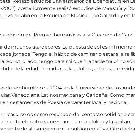
oeta. Realizó estudios universitarios de Licenciatura en 
-2002); posteriormente realizó estudios de Maestría y Do
os llevó a cabo en la Escuela de Música Lino Gallardo y en
 8va edición del Premio Ibermúsicas a la Creación de Canc
r de muchos atardeceres. La puesta de sol es mi momento fav
a jornada. Tengo el hábito de caminar o estar al aire libr
a. Por otro lado, tengo para mí que “La tarde trajo” no sólo 
sentido de la edad, la madurez, la adultez, esto es, a mi vid
desde septiembre de 2004 en la Universidad de Los Andes
ular, Venezolana, Latinoamericana y Caribeña. Como mando
en certámenes de Poesía de carácter local y nacional.
 mi caso, se da como resultado del contacto cotidiano con
ipalmente el cuatro venezolano, la mandolina y la guitar
mente de allí surge en mí la pulsión creativa. Otro fact