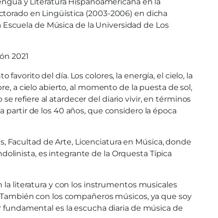
Lengua y Literatura Hispanoamericana en la
to
ctorado en Lingüística (2003-2006) en dicha
increase
 la Escuela de Música de la Universidad de Los
or
decrease
volume.
ión 2021
orito del día. Los colores, la energía, el cielo, la
e, a cielo abierto, al momento de la puesta de sol,
se refiere al atardecer del diario vivir, en términos
a a partir de los 40 años, que considero la época
, Facultad de Arte, Licenciatura en Música, donde
linista, es integrante de la Orquesta Típica
 la literatura y con los instrumentos musicales
ra. También con los compañeros músicos, ya que soy
or fundamental es la escucha diaria de música de