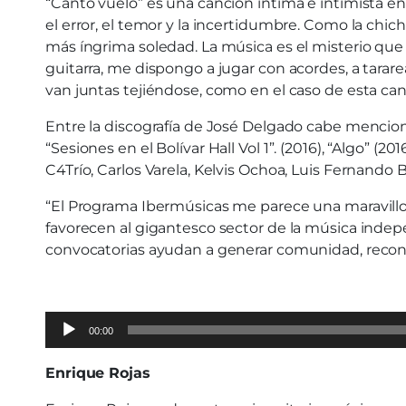
“Canto vuelo” es una canción íntima e intimista en
el error, el temor y la incertidumbre. Como la chic
más íngrima soledad. La música es el misterio que 
guitarra, me dispongo a jugar con acordes, a tarare
van juntas tejiéndose, como en el caso de esta can
Entre la discografía de José Delgado cabe menciona
“Sesiones en el Bolívar Hall Vol 1”. (2016), “Algo” 
C4Trío, Carlos Varela, Kelvis Ochoa, Luis Fernando 
“El Programa Ibermúsicas me parece una maravillos
favorecen al gigantesco sector de la música indepe
convocatorias ayudan a generar comunidad, recono
Audio
00:00
Player
Enrique Rojas