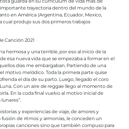
artista guarda en su currículum de vida más de
 importante trayectoria dentro del mundo de la
anto en América (Argentina, Ecuador, Mexico,
 cual produjo sus dos primeros trabajos
de Canción 2021
a hermosa y una terrible, por eso al inicio de la
ada de esa nueva vida que se empezaba a formar en el
r aquellos días me embargaban. Partiendo de una
l motivo melódico. Toda la primera parte quise
renda el día de su parto. Luego, llegado el coro
a Luna. Con un aire de reggae llego al momento de
la. En la coda final vuelvo al motivo inicial de
 lunares”.
torias y experiencias de viaje, de amores y
 fusión de ritmos y armonías, le conceden un
 propias canciones sino que también compuso para