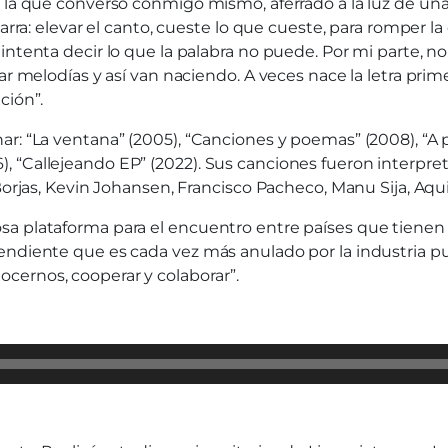
 la que converso conmigo mismo, aferrado a la luz de una
harra: elevar el canto, cueste lo que cueste, para romper l
intenta decir lo que la palabra no puede. Por mi parte, 
ar melodías y así van naciendo. A veces nace la letra prim
ción”.
r: “La ventana” (2005), “Canciones y poemas” (2008), “A p
(2016), “Callejeando EP” (2022). Sus canciones fueron interp
Borjas, Kevin Johansen, Francisco Pacheco, Manu Sija, Aquil
a plataforma para el encuentro entre países que tienen 
ndiente que es cada vez más anulado por la industria publi
cernos, cooperar y colaborar”.