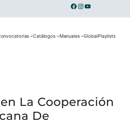
Ibermusicas en Facebook
Ibermusicas en Instagram
Ibermusicas en Youtube
onvocatorias
Catálogos
Manuales
Global
Playlists
cen La Cooperación
icana De