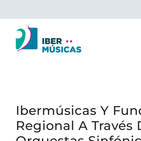
Saltar
al
contenido
Ibermúsicas Y Fun
Regional A Través
Orquestas Sinfónic