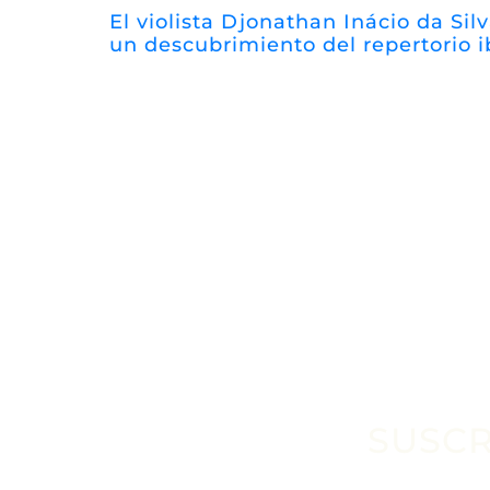
El violista Djonathan Inácio da Silv
un descubrimiento del repertorio 
SUSCR
Escribe tu email aquí*