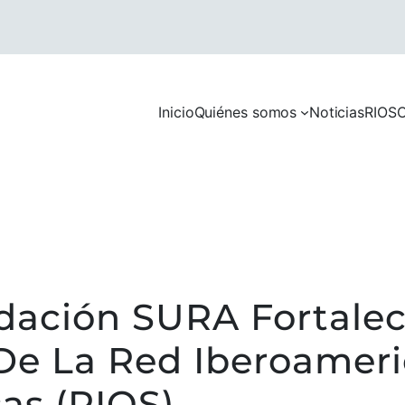
Inicio
Quiénes somos
Noticias
RIOS
C
dación SURA Fortale
 De La Red Iberoamer
as (RIOS)