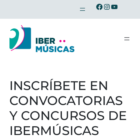
Saltar
Ibermusicas en Facebook
Ibermusicas en Instagram
Ibermusicas en Youtube
al
contenido
INSCRÍBETE EN
CONVOCATORIAS
Y CONCURSOS DE
IBERMÚSICAS