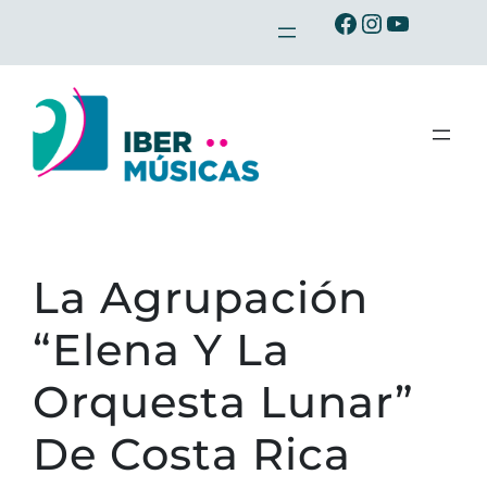
Saltar
Ibermusicas en Facebook
Ibermusicas en Instagram
Ibermusicas en Youtube
al
contenido
La Agrupación
“Elena Y La
Orquesta Lunar”
De Costa Rica