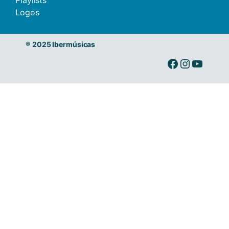
Playlists
Logos
®
2025 Ibermúsicas
Ibermusicas en Facebook
Ibermusicas en Instagram
Ibermusicas en Youtube