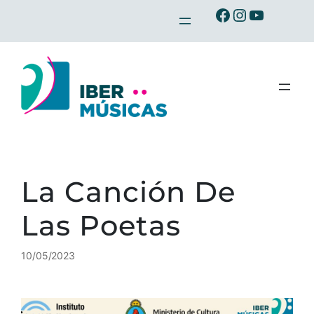
Saltar
Ibermusicas en Facebook
Ibermusicas en Instagram
Ibermusicas en Youtube
al
contenido
La Canción De
Las Poetas
10/05/2023