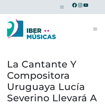
Saltar
Ibermusicas en Facebook
Ibermusicas en Instagram
Ibermusicas en Youtube
al
contenido
La Cantante Y
Compositora
Uruguaya Lucía
Severino Llevará A