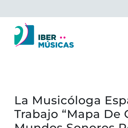
Saltar
al
contenido
La Musicóloga Esp
Trabajo “Mapa De C
Mundos Sonoros Po