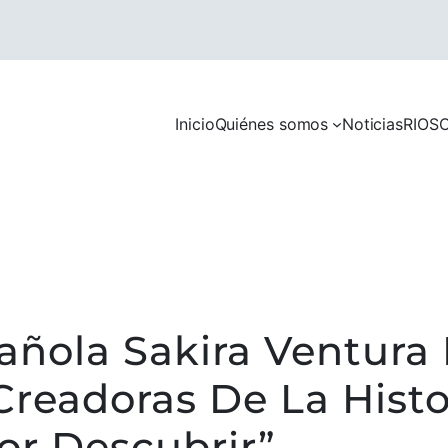
Inicio
Quiénes somos
Noticias
RIOS
C
añola Sakira Ventura
readoras De La Histo
r Descubrir”