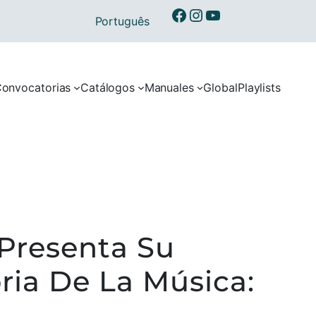
Ibermusicas en Facebook
Ibermusicas en Instagram
Ibermusicas en Youtube
Português
onvocatorias
Catálogos
Manuales
Global
Playlists
 Presenta Su
ria De La Música: