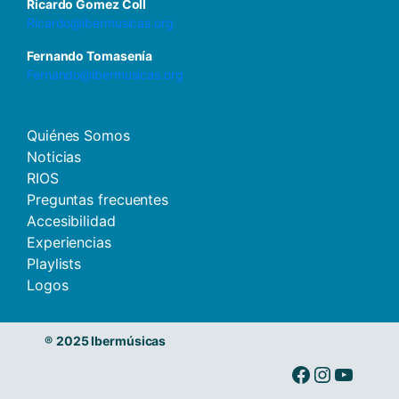
Ricardo Gomez Coll
Ricardo@ibermusicas.org
Fernando Tomasenía
Fernando@ibermusicas.org
Quiénes Somos
Noticias
RIOS
Preguntas frecuentes
Accesibilidad
Experiencias
Playlists
Logos
®
2025 Ibermúsicas
Ibermusicas en Facebook
Ibermusicas en Instagram
Ibermusicas en Youtube