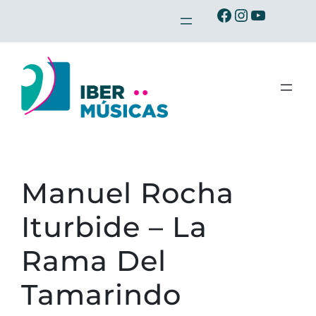
Saltar
Ibermusicas en Facebook
Ibermusicas en Instagram
Ibermusicas en Youtube
al
contenido
Manuel Rocha
Iturbide – La
Rama Del
Tamarindo