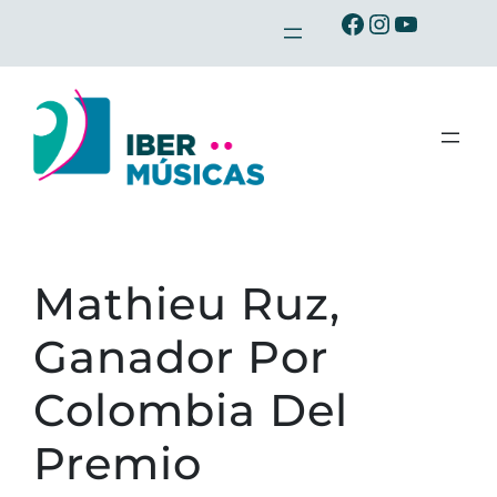
Saltar
Ibermusicas en Facebook
Ibermusicas en Instagram
Ibermusicas en Youtube
al
contenido
Mathieu Ruz,
Ganador Por
Colombia Del
Premio