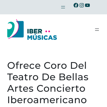
Saltar
Ibermusicas en Facebook
Ibermusicas en Instagram
Ibermusicas en Youtube
al
contenido
Ofrece Coro Del
Teatro De Bellas
Artes Concierto
Iberoamericano