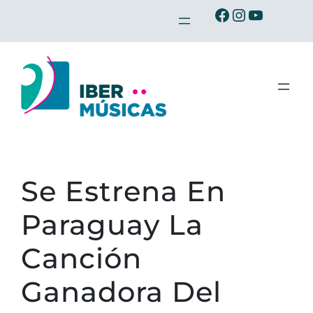
Saltar
Ibermusicas en Facebook
Ibermusicas en Instagram
Ibermusicas en Youtube
al
contenido
Se Estrena En
Paraguay La
Canción
Ganadora Del