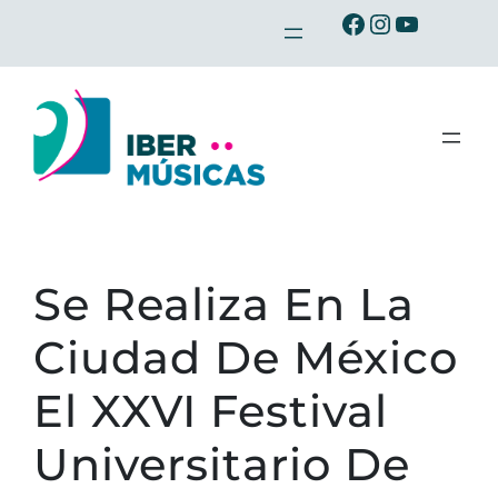
Saltar
Ibermusicas en Facebook
Ibermusicas en Instagram
Ibermusicas en Youtube
al
contenido
Se Realiza En La
Ciudad De México
El XXVI Festival
Universitario De