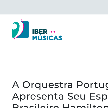
Saltar
para
o
conteúdo
A Orquestra Portu
Apresenta Seu Esp
Brasileiro Hamilt