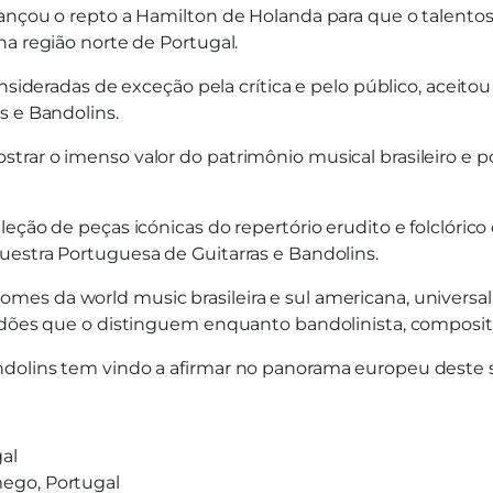
ançou o repto a Hamilton de Holanda para que o talentoso
na região norte de Portugal.
onsideradas de exceção pela crítica e pelo público, aceit
s e Bandolins.
rar o imenso valor do patrimônio musical brasileiro e po
eção de peças icónicas do repertório erudito e folclóric
uestra Portuguesa de Guitarras e Bandolins.
mes da world music brasileira e sul americana, univers
ardões que o distinguem enquanto bandolinista, composit
ndolins tem vindo a afirmar no panorama europeu deste 
gal
amego, Portugal