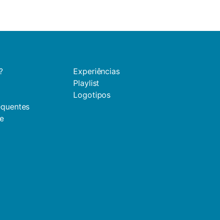
?
Experiências
Playlist
Logotipos
equentes
de