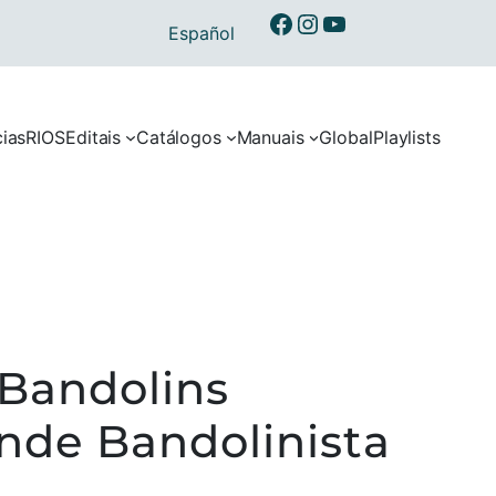
Ibermusicas no Facebook
Ibermusicas no Instagram
Ibermusicas no Youtube
Español
cias
RIOS
Editais
Catálogos
Manuais
Global
Playlists
 Bandolins
nde Bandolinista