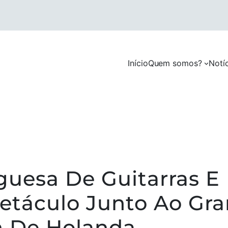
Início
Quem somos?
Notí
guesa De Guitarras E
etáculo Junto Ao Gra
on De Holanda