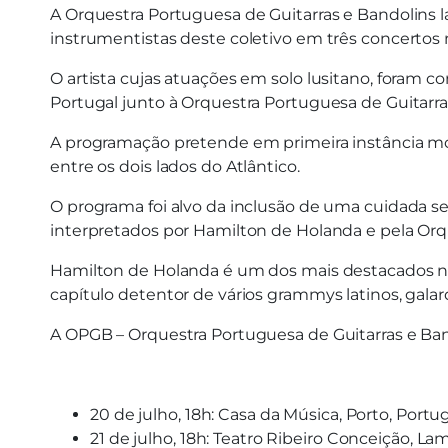
A Orquestra Portuguesa de Guitarras e Bandolins l
instrumentistas deste coletivo em três concertos 
O artista cujas atuações em solo lusitano, foram c
Portugal junto à Orquestra Portuguesa de Guitarra
A programação pretende em primeira instância most
entre os dois lados do Atlântico.
O programa foi alvo da inclusão de uma cuidada sel
interpretados por Hamilton de Holanda e pela Orq
Hamilton de Holanda é um dos mais destacados no
capítulo detentor de vários grammys latinos, gal
A OPGB – Orquestra Portuguesa de Guitarras e Ba
20 de julho, 18h: Casa da Música, Porto, Portu
21 de julho, 18h: Teatro Ribeiro Conceição, L