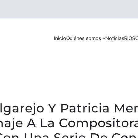
Inicio
Quiénes somos
Noticias
RIOS
C
lgarejo Y Patricia Me
aje A La Compositor
on Una Serie De Con