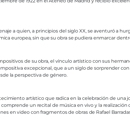
diciembre de 1922 en el Ateneo de Madrid y recibió excelent
menaje a quien, a principios del siglo XX, se aventuró a hu
démica europea, sin que su obra se pudiera enmarcar dentr
ositivos de su obra, el vínculo artístico con sus hermanos
mpositiva excepcional, que a un siglo de sorprender con
esde la perspectiva de género.
ntecimiento artístico que radica en la celebración de una
 comprende un recital de música en vivo y la realización 
es en video con fragmentos de obras de Rafael Barradas, 