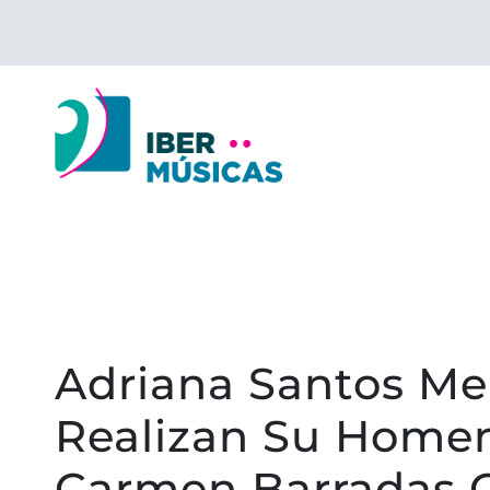
Saltar
al
contenido
Adriana Santos Me
Realizan Su Homen
Carmen Barradas C