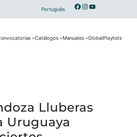
Ibermusicas en Facebook
Ibermusicas en Instagram
Ibermusicas en Youtube
Português
onvocatorias
Catálogos
Manuales
Global
Playlists
ndoza Lluberas
a Uruguaya
ciertos