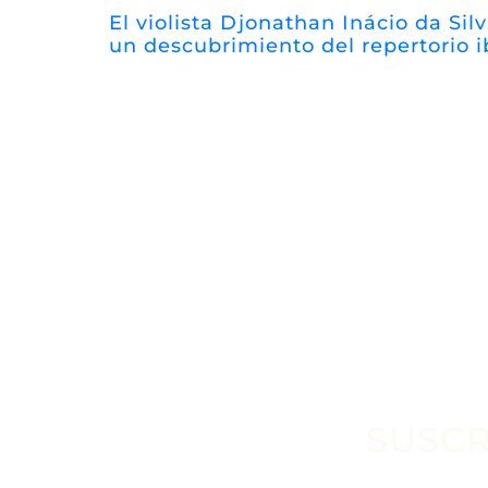
El violista Djonathan Inácio da Silv
un descubrimiento del repertorio 
SUSCR
Escribe tu email aquí*