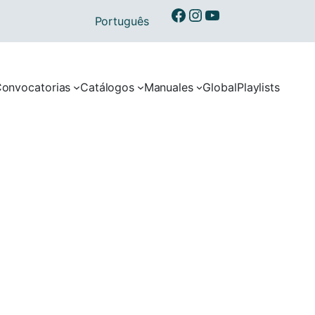
Ibermusicas en Facebook
Ibermusicas en Instagram
Ibermusicas en Youtube
Português
onvocatorias
Catálogos
Manuales
Global
Playlists