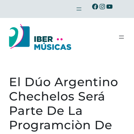
Saltar
Ibermusicas en Facebook
Ibermusicas en Instagram
Ibermusicas en Youtube
al
contenido
El Dúo Argentino
Chechelos Será
Parte De La
Programciòn De