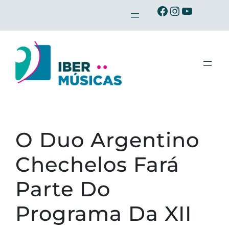
Saltar
Ibermusicas no Facebook
Ibermusicas no Instagram
Ibermusicas no Youtube
para
o
conteúdo
O Duo Argentino
Chechelos Fará
Parte Do
Programa Da XII