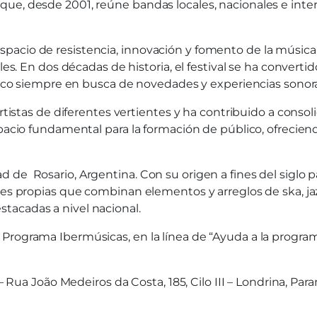
ue, desde 2001, reúne bandas locales, nacionales e inter
pacio de resistencia, innovación y fomento de la música
ales. En dos décadas de historia, el festival se ha conve
blico siempre en busca de novedades y experiencias sonora
artistas de diferentes vertientes y ha contribuido a consol
espacio fundamental para la formación de público, ofreci
de Rosario, Argentina. Con su origen a fines del siglo pa
es propias que combinan elementos y arreglos de ska, jazz
tacadas a nivel nacional.
Programa Ibermúsicas, en la línea de “Ayuda a la program
ua João Medeiros da Costa, 185, Cilo III – Londrina, Paran