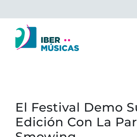
Saltar
al
contenido
El Festival Demo S
Edición Con La Par
Smowing