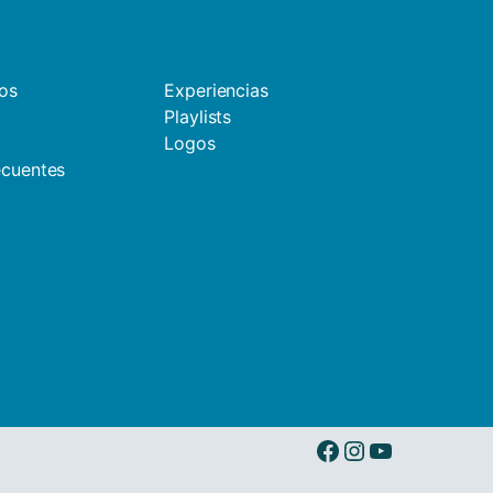
os
Experiencias
Playlists
Logos
ecuentes
d
Ibermusicas en Facebook
Ibermusicas en Instagram
Ibermusicas en Youtube