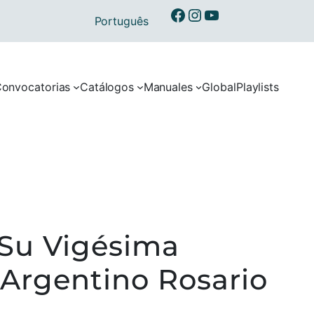
Ibermusicas en Facebook
Ibermusicas en Instagram
Ibermusicas en Youtube
Português
onvocatorias
Catálogos
Manuales
Global
Playlists
 Su Vigésima
 Argentino Rosario