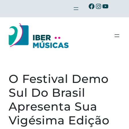
Saltar
Ibermusicas no Facebook
Ibermusicas no Instagram
Ibermusicas no Youtube
para
o
conteúdo
O Festival Demo
Sul Do Brasil
Apresenta Sua
Vigésima Edição