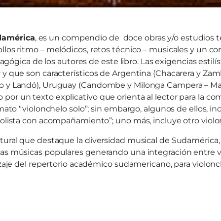
damérica
, es un compendio de doce obras y/o estudios téc
llos ritmo – melódicos, retos técnico – musicales y un co
dagógica de los autores de este libro. Las exigencias estilí
r y que son característicos de Argentina (Chacarera y Za
yno y Landó), Uruguay (Candombe y Milonga Campera – M
or un texto explicativo que orienta al lector para la com
rmato “violonchelo solo”; sin embargo, algunos de ellos, in
solista con acompañamiento”; uno más, incluye otro violon
ltural que destaque la diversidad musical de Sudamérica,
tas músicas populares generando una integración entre vi
izaje del repertorio académico sudamericano, para violonch