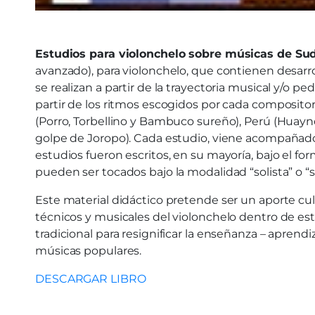
Estudios para violonchelo sobre músicas de Su
avanzado), para violonchelo, que contienen desarro
se realizan a partir de la trayectoria musical y/o pe
partir de los ritmos escogidos por cada composito
(Porro, Torbellino y Bambuco sureño), Perú (Hua
golpe de Joropo). Cada estudio, viene acompañado p
estudios fueron escritos, en su mayoría, bajo el fo
pueden ser tocados bajo la modalidad “solista” o “
Este material didáctico pretende ser un aporte cu
técnicos y musicales del violonchelo dentro de es
tradicional para resignificar la enseñanza – aprend
músicas populares.
DESCARGAR LIBRO