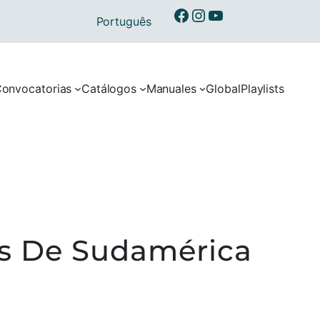
Ibermusicas en Facebook
Ibermusicas en Instagram
Ibermusicas en Youtube
Português
onvocatorias
Catálogos
Manuales
Global
Playlists
as De Sudamérica