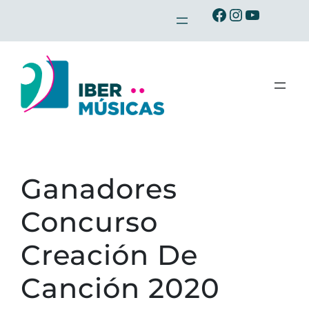
Saltar
Ibermusicas en Facebook
Ibermusicas en Instagram
Ibermusicas en Youtube
al
contenido
Ganadores
Concurso
Creación De
Canción 2020