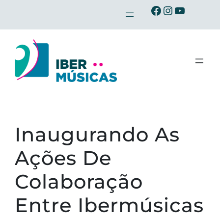
Saltar
Ibermusicas no Facebook
Ibermusicas no Instagram
Ibermusicas no Youtube
para
o
conteúdo
Inaugurando As
Ações De
Colaboração
Entre Ibermúsicas