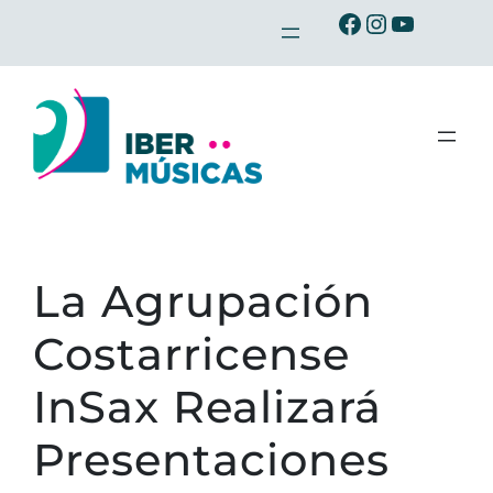
Saltar
Ibermusicas en Facebook
Ibermusicas en Instagram
Ibermusicas en Youtube
al
contenido
La Agrupación
Costarricense
InSax Realizará
Presentaciones