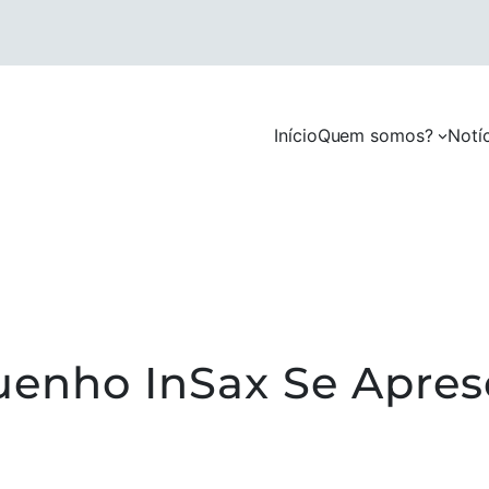
Início
Quem somos?
Notí
uenho InSax Se Apres