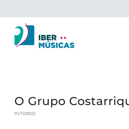
Saltar
para
o
conteúdo
O Grupo Costarriq
01/12/2022