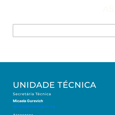
AS
Escribe tu email aquí*
UNIDADE TÉCNICA
Secretária
Técnica
Micaela Gurevich
Micaela@ibermusicas.org
Assesores