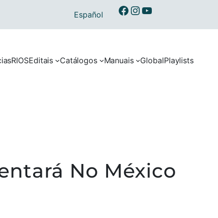
Ibermusicas no Facebook
Ibermusicas no Instagram
Ibermusicas no Youtube
Español
cias
RIOS
Editais
Catálogos
Manuais
Global
Playlists
entará No México