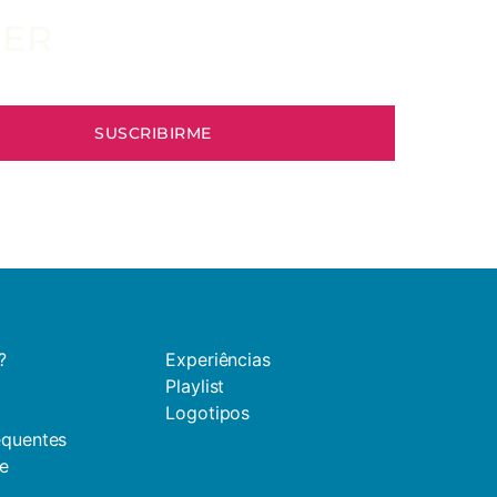
TER
?
Experiências
Playlist
Logotipos
equentes
de