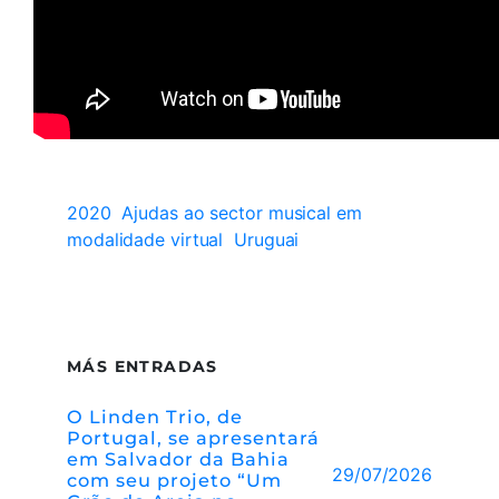
2020
Ajudas ao sector musical em
modalidade virtual
Uruguai
MÁS ENTRADAS
O Linden Trio, de
Portugal, se apresentará
em Salvador da Bahia
29/07/2026
com seu projeto “Um