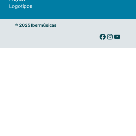
Logotipos
®
2025 Ibermúsicas
Ibermusicas no Facebook
Ibermusicas no Instagram
Ibermusicas no Youtube