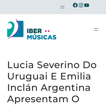
Saltar
Ibermusicas no Facebook
Ibermusicas no Instagram
Ibermusicas no Youtube
para
o
conteúdo
Lucia Severino Do
Uruguai E Emilia
Inclán Argentina
Apresentam O