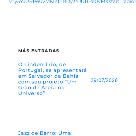
v=y3YJURPe0vM&list=RDy3YJURPe0vM&start_radio=
MÁS ENTRADAS
O Linden Trio, de
Portugal, se apresentará
em Salvador da Bahia
29/07/2026
com seu projeto “Um
Grão de Areia no
Universo”
Jazz de Barro: Uma