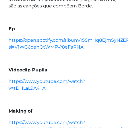
são as canções que compõem Borde.
Ep
https://open.spotify.com/album/1SSmHq8EjmSyNZE
si=V1WG6oehQtWMPVr8eFaRNA
Videoclip Pupila
https://www.youtube.com/watch?
v=tDHLaL9A4_A
Making of
https://www.youtube.com/watch?