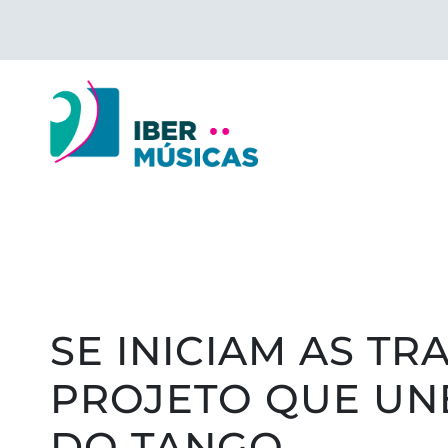
Saltar
para
o
conteúdo
SE INICIAM AS T
PROJETO QUE UN
DO TANGO