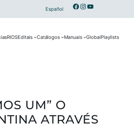
Ibermusicas no Facebook
Ibermusicas no Instagram
Ibermusicas no Youtube
Español
cias
RIOS
Editais
Catálogos
Manuais
Global
Playlists
MOS UM” O
NTINA ATRAVÉS