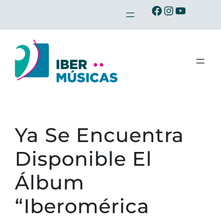
Saltar
Ibermusicas en Facebook
Ibermusicas en Instagram
Ibermusicas en Youtube
al
contenido
Ya Se Encuentra
Disponible El
Álbum
“Iberomérica