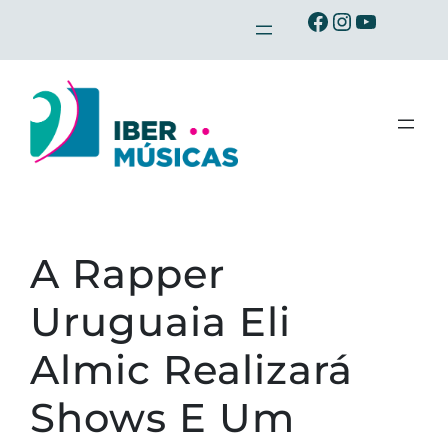
Saltar
Ibermusicas no Facebook
Ibermusicas no Instagram
Ibermusicas no Youtube
para
o
conteúdo
A Rapper
Uruguaia Eli
Almic Realizará
Shows E Um