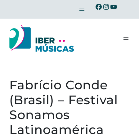
Saltar
Ibermusicas en Facebook
Ibermusicas en Instagram
Ibermusicas en Youtube
al
contenido
Fabrício Conde
(Brasil) – Festival
Sonamos
Latinoamérica