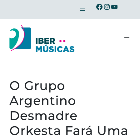
Saltar
Ibermusicas no Facebook
Ibermusicas no Instagram
Ibermusicas no Youtube
para
o
conteúdo
O Grupo
Argentino
Desmadre
Orkesta Fará Uma