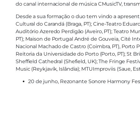
do canal internacional de música CMusicTV, trans
Desde a sua formação o duo tem vindo a apresenta
Cultural do Carandá (Braga, PT); Cine-Teatro Eduard
Auditório Azeredo Perdigão (Aveiro, PT); Teatro Mu
PT); Maison de Portugal André de Gouveia, Cité Inter
Nacional Machado de Castro (Coimbra, PT), Porto P
Reitoria da Universidade do Porto (Porto, PT); St B
Sheffield Cathedral (Shefield, UK); The Fringe Fest
Music (Reykjavík, Islândia); MTUImproviis (Saue, Estón
20 de junho, Rezonante Sonore Harmony Festi