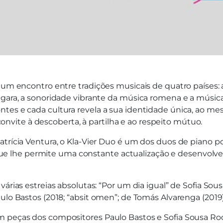
á um encontro entre tradições musicais de quatro países:
húngara, a sonoridade vibrante da música romena e a mú
ontes e cada cultura revela a sua identidade única, ao
vite à descoberta, à partilha e ao respeito mútuo.
atrícia Ventura, o Kla-Vier Duo é um dos duos de piano 
 lhe permite uma constante actualização e desenvolven
várias estreias absolutas: “Por um dia igual” de Sofia So
ulo Bastos (2018; “absit omen”; de Tomás Alvarenga (2019)
m peças dos compositores Paulo Bastos e Sofia Sousa Ro