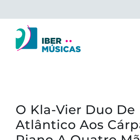
Saltar
para
o
conteúdo
O Kla-Vier Duo De
Atlântico Aos Cár
Piano A Quatro M