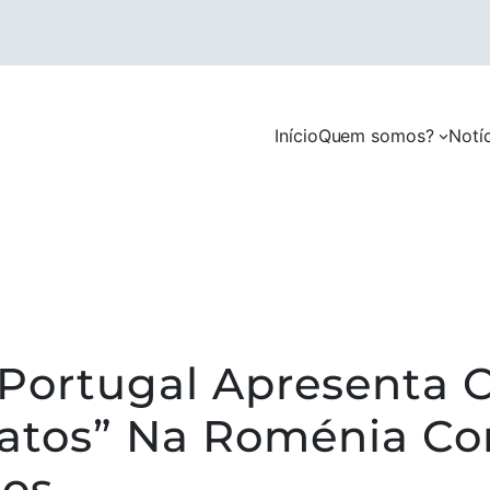
Início
Quem somos?
Notí
 Portugal Apresenta 
patos” Na Roménia C
ãos