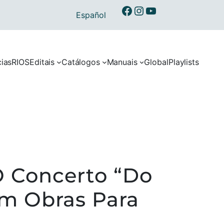
Ibermusicas no Facebook
Ibermusicas no Instagram
Ibermusicas no Youtube
Español
cias
RIOS
Editais
Catálogos
Manuais
Global
Playlists
O Concerto “Do
om Obras Para