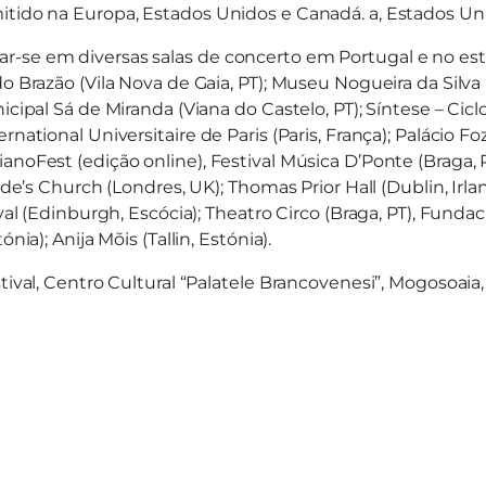
mitido na Europa, Estados Unidos e Canadá. a, Estados U
r-se em diversas salas de concerto em Portugal e no est
o Brazão (Vila Nova de Gaia, PT); Museu Nogueira da Silva
nicipal Sá de Miranda (Viana do Castelo, PT); Síntese – 
national Universitaire de Paris (Paris, França); Palácio Foz
ianoFest (edição online), Festival Música D’Ponte (Braga
ride’s Church (Londres, UK); Thomas Prior Hall (Dublin, Ir
ival (Edinburgh, Escócia); Theatro Circo (Braga, PT), Fund
ia); Anija Mõis (Tallin, Estónia).
val, Centro Cultural “Palatele Brancovenesi”, Mogosoai